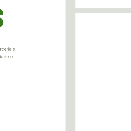
S
rceria e
idade e